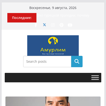
Перейти
Воскресенье, 9 августа, 2026
к
История о том, как «Пухососы»
Последние:
содержимому
улетели к чужому дяде
Эхо турецкой трагедии: почему
«ожила» камера погибшей
МотоТани?
Гусейна Гасанова заочно
приговорили к четырём годам
Илью Ремесло задержали по делу о
фейках о российской армии
Новые криминальные хроники
Поиск
связали Диану Шурыгину и Настю
Холод