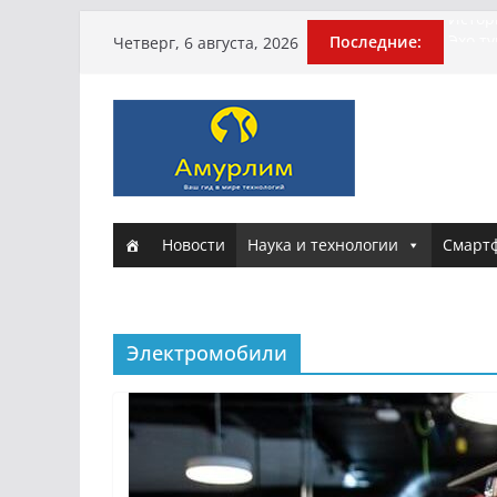
Перейти
Истори
Последние:
Четверг, 6 августа, 2026
Эхо т
к
погиб
содержимому
Гусей
Илью 
арми
Новые
и Нас
Новости
Наука и технологии
Смарт
Электромобили