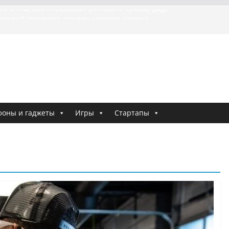
я о том, как «Пухососы» улетели к чужому дяде
урецкой трагедии: почему «ожила» камера
шей МотоТани?
на Гасанова заочно приговорили к четырём годам
Ремесло задержали по делу о фейках о российской
и
 криминальные хроники связали Диану Шурыгину
тю Холод
фоны и гаджеты
Игры
Стартапы