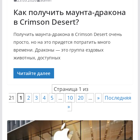
23.03.2026
admin
Как получить маунта-дракона
в Crimson Desert?
Получить маунта-дракона в Crimson Desert очень
просто, но на это придется потратить много
времени. Драконы — это группа ездовых
животных, доступных
Читайте далее
Страница 1 из
21
1
2
3
4
5
...
10
20
...
»
Последняя
»