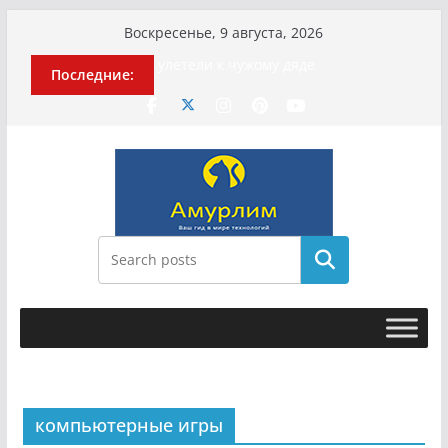
Перейти
Воскресенье, 9 августа, 2026
к
История о том, как «Пухососы»
Последние:
содержимому
улетели к чужому дяде
Эхо турецкой трагедии: почему
«ожила» камера погибшей
МотоТани?
Гусейна Гасанова заочно
приговорили к четырём годам
Илью Ремесло задержали по делу о
фейках о российской армии
Новые криминальные хроники
Поиск
связали Диану Шурыгину и Настю
Холод
компьютерные игры