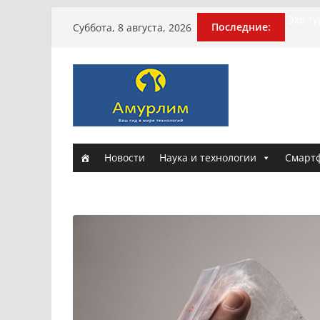
Перейти
Истори
Последние:
Суббота, 8 августа, 2026
Эхо т
к
погиб
содержимому
Гусей
Илью 
армии
Новые
и Нас
Новости
Наука и технологии
Смарт