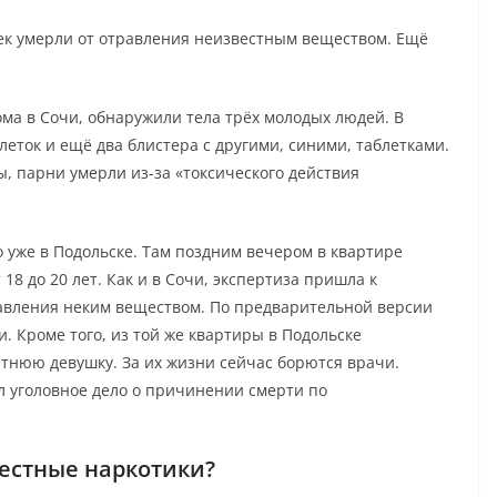
век умерли от отравления неизвестным веществом. Ещё
ма в Сочи, обнаружили тела трёх молодых людей. В
леток и ещё два блистера с другими, синими, таблетками.
 парни умерли из-за «токсического действия
 уже в Подольске. Там поздним вечером в квартире
8 до 20 лет. Как и в Сочи, экспертиза пришла к
равления неким веществом. По предварительной версии
 Кроме того, из той же квартиры в Подольске
етнюю девушку. За их жизни сейчас борются врачи.
л уголовное дело о причинении смерти по
вестные наркотики?