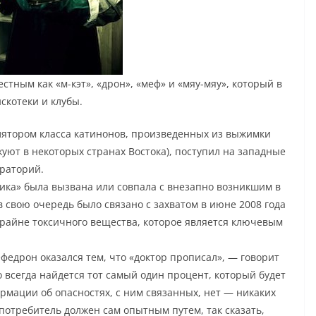
стным как «м-кэт», «дрон», «меф» и «мяу-мяу», который в
скотеки и клубы.
тором класса катинонов, произведенных из выжимки
жуют в некоторых странах Востока), поступил на западные
ораторий.
тика» была вызвана или совпала с внезапно возникшим в
 свою очередь было связано с захватом в июне 2008 года
крайне токсичного вещества, которое является ключевым
федрон оказался тем, что «доктор прописал», — говорит
 всегда найдется тот самый один процент, который будет
рмации об опасностях, с ним связанных, нет — никаких
потребитель должен сам опытным путем, так сказать,