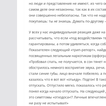
но люди и представления не имеют, из чего о
самом деле они незаконны, так как в их сос
они совершенно небезопасны. Так что не надо
покупаешь: ты
не
знаешь. Думать по-другому 
У всех у нас индивидуальная реакция даже на
рассчитывать, что если «под воздействием» т
гарантированы, а потом удивляться, когда со
Показателен следующий «трип-репорт», найд
посвященных легальным наркотикам (орфогра
«Пробовал спать, не получается, в сон тянет н
обострилось немного восприятие звука, речи, 
стали синие губы, лицо вначале побелело, а п
казалось что я вот вот «отьеду». Подгон! В та
отпускать. Отпустило мягко, показалось что р
понял когда начало отпускать. На следующий 
это симптомы «отходоса»!? Личные впечатлени
ни разу не испытывал!»