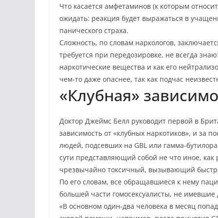
Что касается амфетаминов (к которым относитс
ожидать: реакция будет выражаться в учащен
панического страха.
Сложность, по словам наркологов, заключаетс
требуется при передозировке, не всегда знаю
наркотические вещества и как его нейтрализо
чем-то даже опаснее, так как подчас неизвест
«Клубная» зависимо
Доктор Джеймс Белл руководит первой в Брита
зависимость от «клубных наркотиков», и за п
людей, подсевших на GBL или гамма-бутилора
сути представляющий собой не что иное, ка
чрезвычайно токсичный, вызывающий быстр
По его словам, все обращавшиеся к нему пац
большей части гомосексуалисты, не имевшие 
«В основном один-два человека в месяц попа