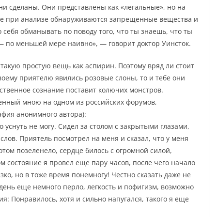
ни сделаны. Они представлены как «легальные», но на
таве при анализе обнаруживаются запрещенные вещества и
 себя обманывать по поводу того, что ты знаешь, что ты
— по меньшей мере наивно», — говорит доктор Уинсток.
 такую простую вещь как аспирин. Поэтому вряд ли стоит
воему приятелю явились розовые слоны, то и тебе они
бственное сознание поставит колючих монстров.
енный мною на одном из российских форумов,
фия анонимного автора):
о уснуть не могу. Сидел за столом с закрытыми глазами,
слов. Приятель посмотрел на меня и сказал, что у меня
отом позеленело, сердце билось с огромной силой,
ком состояние я провел еще пару часов, после чего начало
езко, но в тоже время понемногу! Честно сказать даже не
день еще немного перло, легкость и пофигизм, возможно
я: Понравилось, хотя и сильно напугался, такого я еще