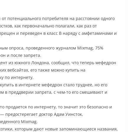
 от потенциального потребителя на расстоянии одного
стков, как первоначально полагали, как раз от
прещен и переведен в класс В наряду с амфетаминами и
анным опроса, проведенного журналом Mixmag, 75%
н и после запрета.
ент из южного Лондона, сообщил, что теперь мефедрон
их вебсайтах, его также можно купить на
у по интернету.
упить в интернете мефедрон стало труднее, но его
 им в преддверии запрета, с чем-то его смешивают и
-то продается по интернету, то значит это безопасно и
 — предостерегает доктор Адам Уинсток,
веденного Mixmag.
котики, которым дают новые запоминающиеся названия,