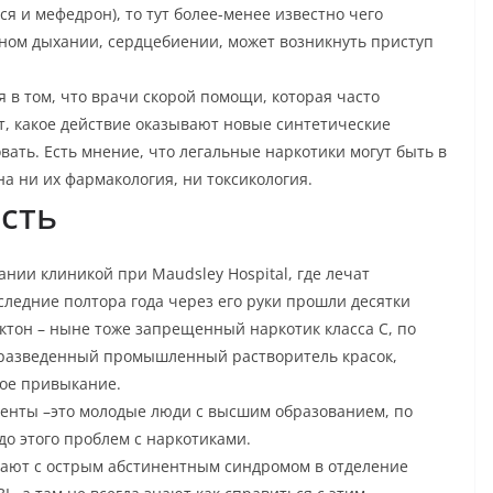
я и мефедрон), то тут более-менее известно чего
ном дыхании, сердцебиении, может возникнуть приступ
я в том, что врачи скорой помощи, которая часто
т, какое действие оказывают новые синтетические
вать. Есть мнение, что легальные наркотики могут быть в
на ни их фармакология, ни токсикология.
сть
нии клиникой при Maudsley Hospital, где лечат
оследние полтора года через его руки прошли десятки
ктон – ныне тоже запрещенный наркотик класса С, по
к разведенный промышленный растворитель красок,
ое привыкание.
иенты –это молодые люди с высшим образованием, по
до этого проблем с наркотиками.
дают с острым абстинентным синдромом в отделение