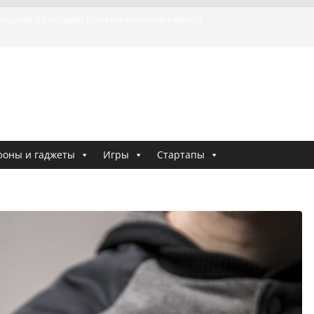
я о том, как «Пухососы» улетели к чужому дяде
урецкой трагедии: почему «ожила» камера
шей МотоТани?
на Гасанова заочно приговорили к четырём годам
Ремесло задержали по делу о фейках о российской
 криминальные хроники связали Диану Шурыгину
тю Холод
фоны и гаджеты
Игры
Стартапы