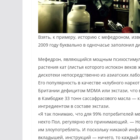
Взять, к примеру, историю с мефедроном, изве
2009 году буквально в одночасье заполонил ди
Мефедрон, являющийся мощным психостимуля
растения кат (листья которого испокон веков 
дискотеки непосредственно из азиатских лаб
Его популярность в качеcтве «клубного нарко
Британии дефицитом MDMA или экстази, что в
в Камбодже 33 тонн сассафрасового масла — 
ингредиентом в составе экстази.
«Я так понимаю, что для 99% потребителей ме
некто Пол, регулярно его принимающий. — Но
им злоупотреблять. И поскольку никакой инфо
вкладышей, инструкций — ничего, то каждый 