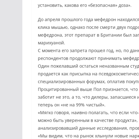
установить, какова его «безопасная» доза».
До апреля прошлого года мефедрон находился
клика мышью, однако после смерти двух подро
мефедрона, этот препарат в Британии был за
марихуаной.
С момента его запрета прошел год, но, по д
респондентов продолжают принимать мефедро
Один пожелавший остаться неназванным студ
продается как присыпка на псевдокосметическ
специализированных форумах, оплатив покупк
Процитированный выше Пол признается, что к
заботит не это, а то, что дилеры, запасшиеся
теперь он «не на 99% чистый».
«Мягко говоря, наивно полагать, что если что
можно быть уверенным в качестве продукта»,
анализировавший данные исследования, про
«Мы видим, что на рынок хлынули новые нар