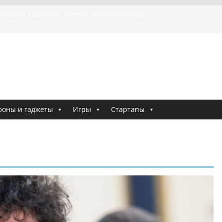
урецкой трагедии: почему «ожила» камера
бшей МотоТани?
на Гасанова заочно приговорили к четырём годам
Ремесло задержали по делу о фейках о российской
и
е криминальные хроники связали Диану Шурыгину
тю Холод
ия о том, как «Пухососы» улетели к чужому дяде
фоны и гаджеты
Игры
Стартапы