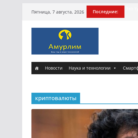
Перейти
Эхо т
Последние:
Пятница, 7 августа, 2026
поги
к
Гусей
содержимому
Илью 
арми
Новы
и Нас
Истор
Новости
Наука и технологии
Смарт
криптовалюты