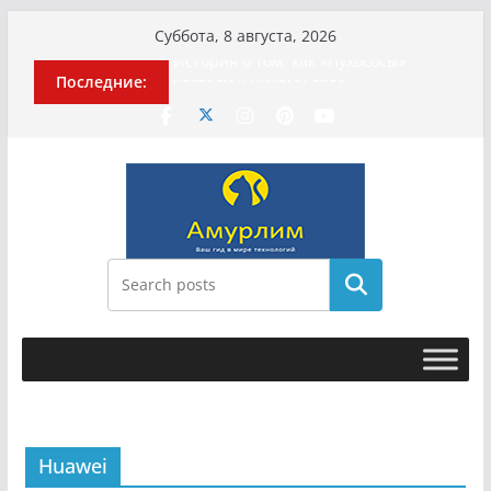
Перейти
Суббота, 8 августа, 2026
к
История о том, как «Пухососы»
Последние:
содержимому
улетели к чужому дяде
Эхо турецкой трагедии: почему
«ожила» камера погибшей
МотоТани?
Гусейна Гасанова заочно
приговорили к четырём годам
Илью Ремесло задержали по делу о
фейках о российской армии
Новые криминальные хроники
Поиск
связали Диану Шурыгину и Настю
Холод
Huawei