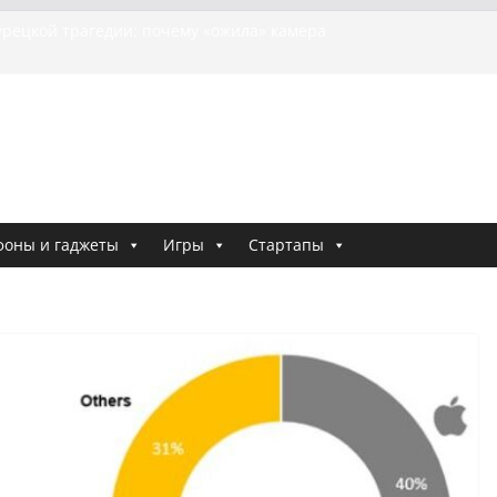
ия о том, как «Пухососы» улетели к чужому дяде
урецкой трагедии: почему «ожила» камера
бшей МотоТани?
на Гасанова заочно приговорили к четырём годам
Ремесло задержали по делу о фейках о российской
и
е криминальные хроники связали Диану Шурыгину
тю Холод
фоны и гаджеты
Игры
Стартапы