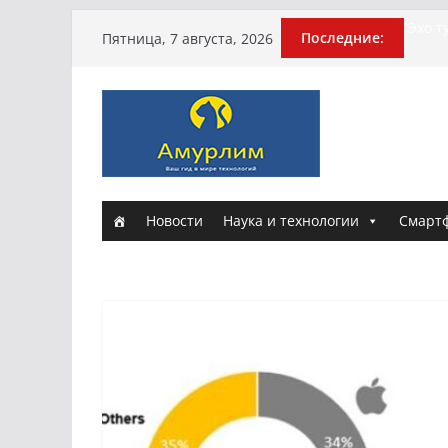
Истор
Перейти
Эхо т
Последние:
Пятница, 7 августа, 2026
поги
к
Гусей
содержимому
Илью 
арми
Новы
и Нас
Новости
Наука и технологии
Смарт