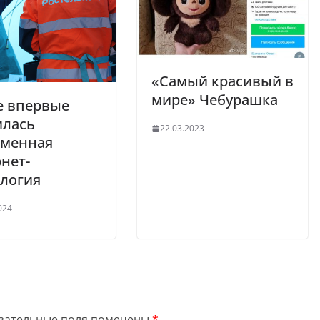
«Самый красивый в
мире» Чебурашка
е впервые
илась
22.03.2023
еменная
нет-
логия
024
зательные поля помечены
*