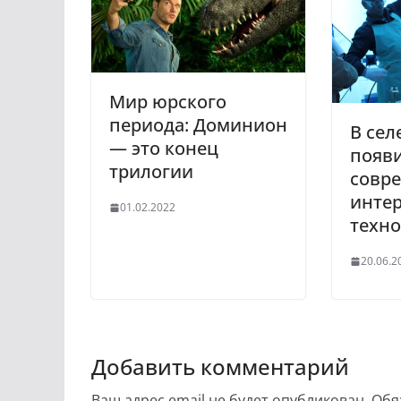
Мир юрского
периода: Доминион
В сел
— это конец
появ
трилогии
совр
интер
01.02.2022
техно
20.06.2
Добавить комментарий
Ваш адрес email не будет опубликован.
Обя