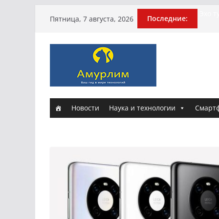
Истор
Перейти
Последние:
Пятница, 7 августа, 2026
Эхо т
к
поги
содержимому
Гусей
Илью 
арми
Новы
и Нас
Новости
Наука и технологии
Смарт