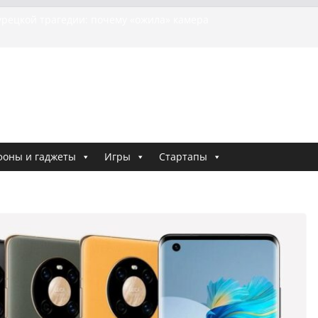
ия о том, как «Пухососы» улетели к чужому дяде
урецкой трагедии: почему «ожила» камера
бшей МотоТани?
на Гасанова заочно приговорили к четырём годам
Ремесло задержали по делу о фейках о российской
и
е криминальные хроники связали Диану Шурыгину
тю Холод
фоны и гаджеты
Игры
Стартапы