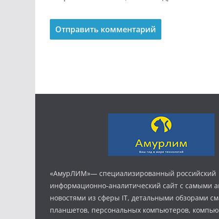
«АмурЛИМ»— специализированный российский
информационно-аналитический сайт с самыми 
новостями из сферы IT, детальными обзорами с
планшетов, персональных компьютеров, компь