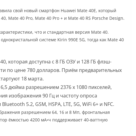
авила свой новый смартфон Huawei Mate 40E, который
 Mate 40 Pro, Mate 40 Pro + и Mate 40 RS Porsche Design.
арактеристики, что и стандартная версия Mate 40.
однокристальной системе Kirin 990E 5G, тогда как Mate 40
40, которая доступна с 8 ГБ ОЗУ и 128 ГБ флэш-
мяти по цене 780 долларов. Приём предварительных
стартуют 18 марта.
,5 дюйма разрешением 2376 x 1080 пикселей,
ия изображения 90 Гц и частоту опроса
luetooth 5.2, GSM, HSPA, LTE, 5G, WiFi 6+ и NFC.
бражения разрешением 64, 16 и 8 Мп, фронтальная
ятор ёмкостью 4200 мА•ч поддерживает 40-ваттную