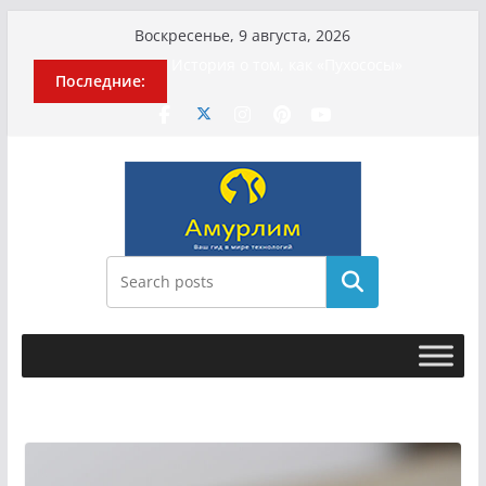
Перейти
Воскресенье, 9 августа, 2026
к
История о том, как «Пухососы»
Последние:
содержимому
улетели к чужому дяде
Эхо турецкой трагедии: почему
«ожила» камера погибшей
МотоТани?
Гусейна Гасанова заочно
приговорили к четырём годам
Илью Ремесло задержали по делу о
фейках о российской армии
Новые криминальные хроники
Поиск
связали Диану Шурыгину и Настю
Холод