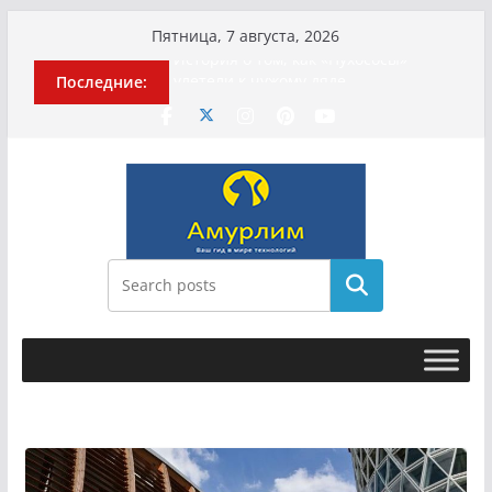
Перейти
Пятница, 7 августа, 2026
к
История о том, как «Пухососы»
Последние:
содержимому
улетели к чужому дяде
Эхо турецкой трагедии: почему
«ожила» камера погибшей
МотоТани?
Гусейна Гасанова заочно
приговорили к четырём годам
Илью Ремесло задержали по делу о
фейках о российской армии
Новые криминальные хроники
Поиск
связали Диану Шурыгину и Настю
Холод