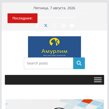
Перейти
Пятница, 7 августа, 2026
к
История о том, как «Пухососы»
Последние:
содержимому
улетели к чужому дяде
Эхо турецкой трагедии: почему
«ожила» камера погибшей
МотоТани?
Гусейна Гасанова заочно
приговорили к четырём годам
Илью Ремесло задержали по делу о
фейках о российской армии
Новые криминальные хроники
Поиск
связали Диану Шурыгину и Настю
Холод