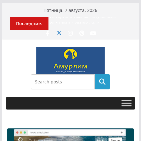
Перейти
Пятница, 7 августа, 2026
к
История о том, как «Пухососы»
Последние:
содержимому
улетели к чужому дяде
Эхо турецкой трагедии: почему
«ожила» камера погибшей
МотоТани?
Гусейна Гасанова заочно
приговорили к четырём годам
Илью Ремесло задержали по делу о
фейках о российской армии
Новые криминальные хроники
Поиск
связали Диану Шурыгину и Настю
Холод