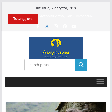
Перейти
Пятница, 7 августа, 2026
к
История о том, как «Пухососы»
Последние:
содержимому
улетели к чужому дяде
Эхо турецкой трагедии: почему
«ожила» камера погибшей
МотоТани?
Гусейна Гасанова заочно
приговорили к четырём годам
Илью Ремесло задержали по делу о
фейках о российской армии
Новые криминальные хроники
Поиск
связали Диану Шурыгину и Настю
Холод