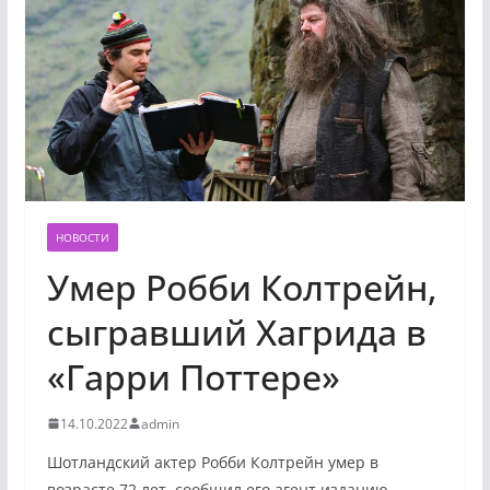
НОВОСТИ
Умер Робби Колтрейн,
сыгравший Хагрида в
«Гарри Поттере»
14.10.2022
admin
Шотландский актер Робби Колтрейн умер в
возрасте 72 лет, сообщил его агент изданию