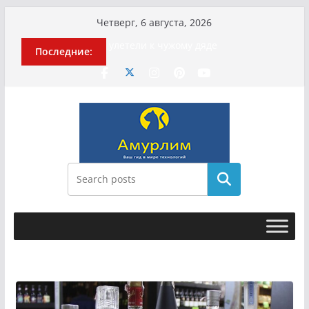
Перейти
Четверг, 6 августа, 2026
к
История о том, как «Пухососы»
Последние:
содержимому
улетели к чужому дяде
Эхо турецкой трагедии: почему
«ожила» камера погибшей
МотоТани?
Гусейна Гасанова заочно
приговорили к четырём годам
Илью Ремесло задержали по делу о
фейках о российской армии
Новые криминальные хроники
Поиск
связали Диану Шурыгину и Настю
Холод