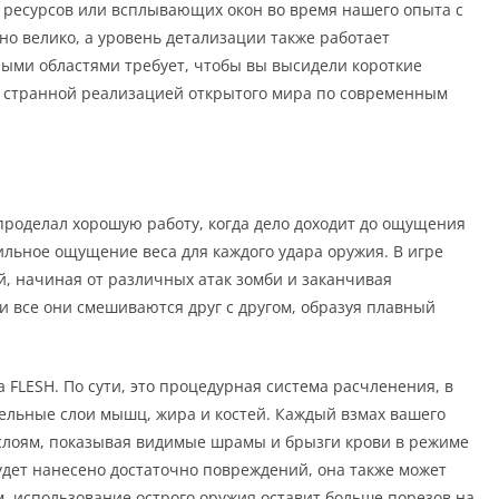
е ресурсов или всплывающих окон во время нашего опыта с
но велико, а уровень детализации также работает
ными областями требует, чтобы вы высидели короткие
о странной реализацией открытого мира по современным
роделал хорошую работу, когда дело доходит до ощущения
ильное ощущение веса для каждого удара оружия. В игре
, начиная от различных атак зомби и заканчивая
и все они смешиваются друг с другом, образуя плавный
 FLESH. По сути, это процедурная система расчленения, в
дельные слои мышц, жира и костей. Каждый взмах вашего
 слоям, показывая видимые шрамы и брызги крови в режиме
будет нанесено достаточно повреждений, она также может
м, использование острого оружия оставит больше порезов на