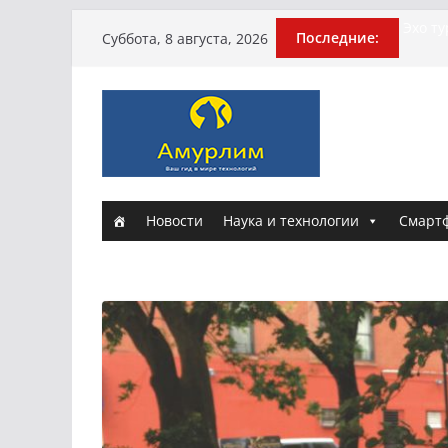
Перейти
Истори
Последние:
Суббота, 8 августа, 2026
Эхо т
к
погиб
содержимому
Гусей
Илью 
армии
Новые
и Нас
Новости
Наука и технологии
Смарт