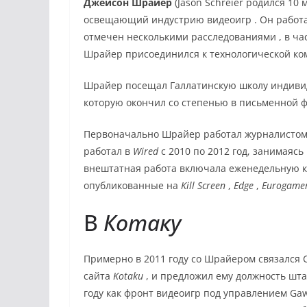
Джейсон Шрайер
(Jason Schreier
родился 10 м
освещающий
индустрию видеоигр
. Он работ
отмечен несколькими
расследованиями
, в ча
Шрайер присоединился к технологической к
Шрайер посещал
Галлатинскую школу индиви
которую окончил со степенью в письменной фо
Первоначально Шрайер работал журналистом
работал в
Wired
с 2010 по 2012 год, занимаяс
внештатная работа включала еженедельную 
опубликованные на
Kill Screen
,
Edge
,
Eurogame
В
Котаку
Примерно в 2011 году со Шрайером связался 
сайта
Kotaku
, и предложил ему должность шт
году как фронт видеоигр под управлением
Gaw