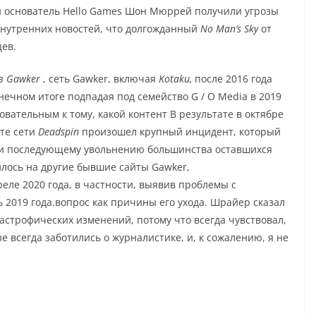
 основатель
Hello Games
Шон Мюррей получили угрозы
внутренних новостей, что долгожданный
No Man’s Sky
от
цев.
в Gawker
, сеть Gawker, включая
Kotaku,
после 2016 года
нечном итоге подпадая под семейство
G / O Media
в 2019
бовательным к тому, какой контент В результате в октябре
те сети
Deadspin
произошел крупный инцидент, который
а и последующему увольнению большинства оставшихся
лось на другие бывшие сайты Gawker,
еле 2020 года, в частности, выявив проблемы с
 2019 года.
вопрос как причины его ухода.
Шрайер сказал
тастрофических изменений, потому что всегда чувствовал,
е всегда заботились о журналистике, и, к сожалению, я не