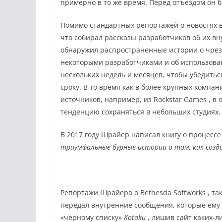
примерно в то же время.
Перед отъездом он б
Помимо стандартных репортажей о новостях 
что собирал рассказы разработчиков об их в
обнаружил распространенные истории о чре
некоторыми разработчиками и об использова
нескольких недель и месяцев, чтобы убедитьс
сроку.
В то время как в более крупных компан
источников, например, из
Rockstar Games
, в 
тенденцию сохраняться в небольших студиях.
В 2017 году Шрайер написал книгу о процесс
триумфальные бурные истории о том, как созд
Репортажи Шрайера о
Bethesda Softworks
, та
передал внутренние сообщения, которые ему 
«черному списку»
Kotaku
, лишив сайт каких-л