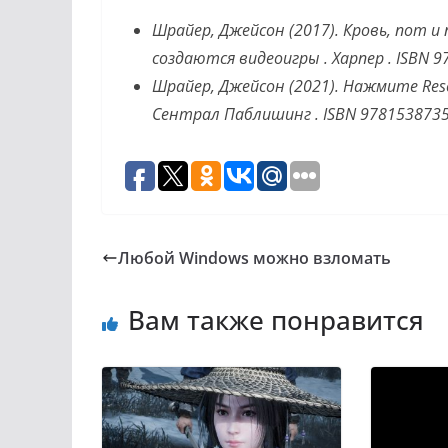
Шрайер, Джейсон (2017).
Кровь, пот и
создаются видеоигры
.
Харпер
.
ISBN
9
Шрайер, Джейсон (2021).
Нажмите Reset
Сентрал Паблишинг
.
ISBN
978153873
Любой Windows можно взломать
Вам также понравится