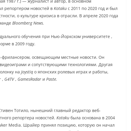
ая 1987 г.) — журналист и автор, в основном
ал репортером новостей в
Kotaku
с 2011 по 2020 год и был
стности, о
культуре кризиса
в отрасли. В апреле 2020 года
оманде
Bloomberg News.
дуального обучения
при
Нью-Йоркском университете
,
рме в 2009 году.
-фрилансером, освещающим местные новости. Он
ь видеоиграми и сопутствующими технологиями.
Другая
колонку на
Joystiq
о
японских ролевых играх
и работы,
r
,
G4TV
,
GamesRadar
и
Paste.
Стивен Тотило, нынешний главный редактор веб-
атного репортера новостей.
Kotaku
была основана в 2004
ker Media.
Шрайер принял позицию, которую он начал