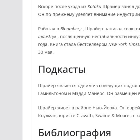
Вскоре после ухода из
Kotaku
Шрайер занял до
Он по-прежнему уделяет внимание индустрии
Работая в
Bloomberg
, Шрайер написал свою в
Industry»
, посвященную нестабильности индус
года.
Книга стала бестселлером
New York Times
30 мая.
Подкасты
Шрайер является одним из соведущих
подкас
Гамильтоном и Мэдди Майерс. Он размещен 
Шрайер живет в районе Нью-Йорка.
Он
еврей
Коулман,
юристе Cravath, Swaine & Moore
, с 
Библиография