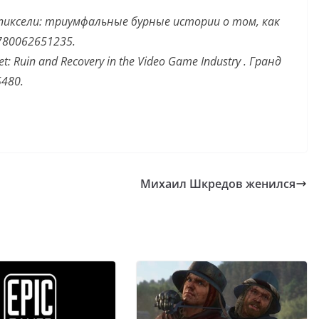
 пиксели: триумфальные бурные истории о том, как
780062651235
.
: Ruin and Recovery in the Video Game Industry
.
Гранд
5480
.
Михаил Шкредов женился