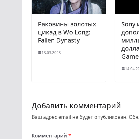
Раковины золотых
Sony 
цикад в Wo Long:
допо
Fallen Dynasty
милл
долла
13.03.2023
Game
14.04.2
Добавить комментарий
Ваш адрес email не будет опубликован.
Обя
Комментарий
*