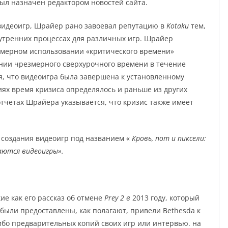
ыл назначен редактором новостей сайта.
видеоигр, Шрайер рано завоевал репутацию в
Kotaku
тем,
нутренних процессах для различных игр. Шрайер
змерном использовании «
критического времени
»
нии чрезмерного сверхурочного времени в течение
я, что видеоигра была завершена к установленному
иях время кризиса определялось и раньше из других
отчетах Шрайера указывается, что кризис также имеет
е создания видеоигр под названием «
Кровь, пот и пиксели:
аются видеоигры».
кие как его рассказ об отмене
Prey 2 в
2013 году, который
были предоставлены, как полагают, привели Bethesda к
ибо предварительных копий своих игр или интервью. на