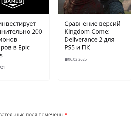
инвестирует
Сравнение версий
лнительно 200
Kingdom Come:
ионов
Deliverance 2 для
ров в Epic
PS5 и ПК
s
06.02.2025
021
зательные поля помечены
*