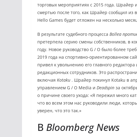
торговых мероприятиях с 2015 года.
Шрайер и
смертью после того, как Шрайер сообщил из 
Hello Games будет отложен на несколько меся
В результате судебного процесса
Bollea проти
претерпела серию смены собственников, в ко
году. Новое руководство G / O было более тре
2019 года на спортивно-ориентированном сай
привел к увольнению его главного редактор
редакционных сотрудников.
Это распространи
включая
Kotaku
. Шрайер покинул Kotaku в апр
управлением G / O Media и
Deadspin
за октябрь
о причине своего ухода: «Я пережил много ка
что во всем этом нас руководили люди, которы
уверен, что это так.»
В
Bloomberg News