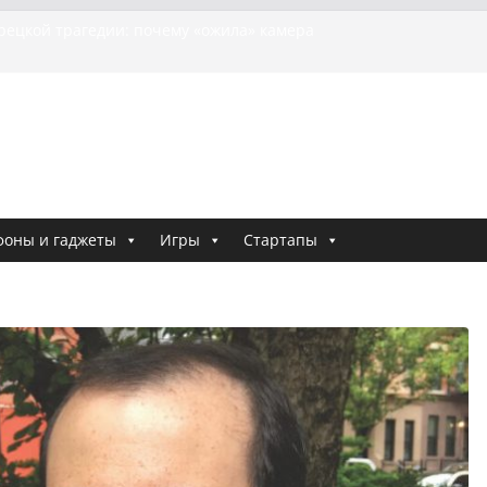
я о том, как «Пухососы» улетели к чужому дяде
урецкой трагедии: почему «ожила» камера
шей МотоТани?
на Гасанова заочно приговорили к четырём годам
Ремесло задержали по делу о фейках о российской
 криминальные хроники связали Диану Шурыгину
тю Холод
фоны и гаджеты
Игры
Стартапы