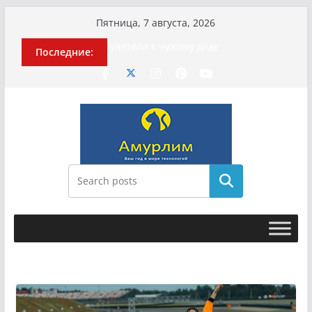
Перейти
Пятница, 7 августа, 2026
к
История о том, как «Пухососы»
Последние:
содержимому
улетели к чужому дяде
Эхо турецкой трагедии: почему
«ожила» камера погибшей
МотоТани?
Гусейна Гасанова заочно
приговорили к четырём годам
Илью Ремесло задержали по делу о
фейках о российской армии
Новые криминальные хроники
Поиск
связали Диану Шурыгину и Настю
Холод