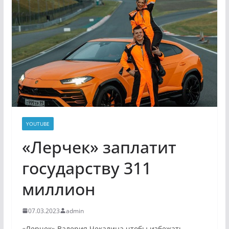
YOUTUBE
«Лерчек» заплатит
государству 311
миллион
07.03.2023
admin
«Лерчек» Валерия Чекалина чтобы избежать