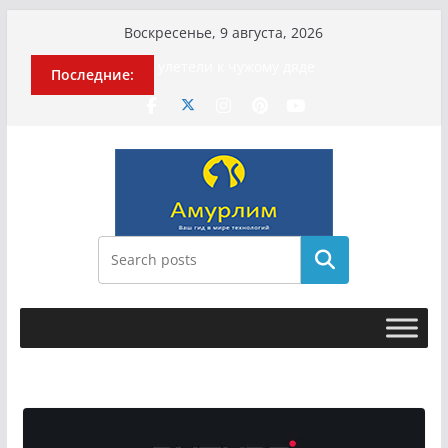
Перейти
Воскресенье, 9 августа, 2026
к
История о том, как «Пухососы»
Последние:
содержимому
улетели к чужому дяде
Эхо турецкой трагедии: почему
«ожила» камера погибшей
МотоТани?
Гусейна Гасанова заочно
приговорили к четырём годам
Илью Ремесло задержали по делу о
фейках о российской армии
Новые криминальные хроники
Поиск
связали Диану Шурыгину и Настю
Холод