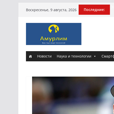
И
Перейти
Последние:
Воскресенье, 9 августа, 2026
Э
к
п
содержимому
Г
И
а
Н
и
Новости
Наука и технологии
Смарт