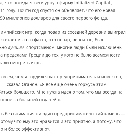
л, что
покидает
венчурную фирму Initialized Capital ,
11 году. Почти год спустя он объявляет, что его новая
50 миллионов долларов для своего первого фонда.
Олимпийских игр, когда повар из соседней деревни выиграл
стекает из того факта, что повар, вероятно, был
льно
лучшим
спортсменом. многие люди были исключены
а пределами Греции до тех, у кого не было возможности
шали смотреть игры.
о всем, чем я гордился как предприниматель и инвестор,
, — сказал Оганян. «Я все еще очень горжусь этим
биться большего. Мне нужна идея о том, что мы всегда на
огоне за большей отдачей ».
ять без внимания ни один предпринимательский камень —
отому что ему это нравится и это приятно, а потому, что
но и более эффективно».