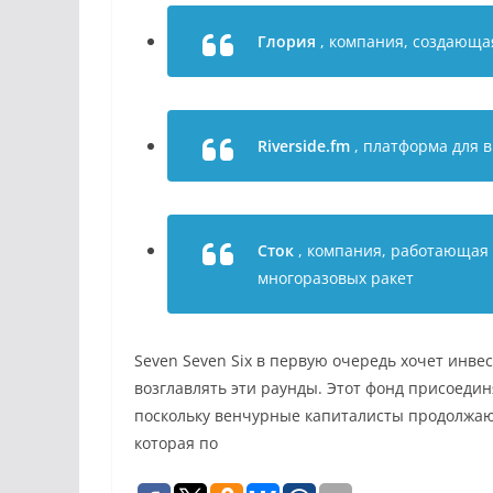
Глория
, компания, создающа
Riverside.fm
, платформа для 
Сток
, компания, работающая
многоразовых ракет
Seven Seven Six в первую очередь хочет инве
возглавлять эти раунды. Этот фонд присоедин
поскольку венчурные капиталисты продолжают
которая по