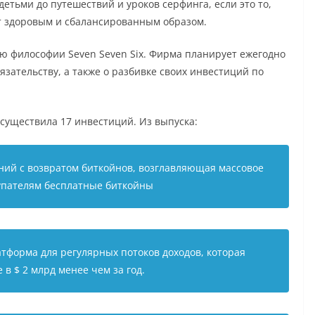
 детьми до путешествий и уроков серфинга, если это то,
т здоровым и сбалансированным образом.
ю философии Seven Seven Six. Фирма планирует ежегодно
язательству, а также о разбивке своих инвестиций по
существила 17 инвестиций. Из выпуска:
ний с возвратом биткойнов, возглавляющая массовое
упателям бесплатные биткойны
атформа для регулярных потоков доходов, которая
 в $ 2 млрд менее чем за год.