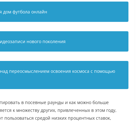
я дом футбола онлайн
видеозаписи нового поколения
 над переосмыслением освоения космоса с помощью
стировать в посевные раунды и как можно больше
яется к множеству других, привлеченных в этом году,
 пользоваться средой низких процентных ставок,