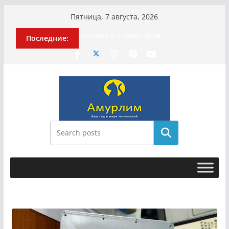
Перейти
Пятница, 7 августа, 2026
к
История о том, как «Пухососы»
Последние:
содержимому
улетели к чужому дяде
Эхо турецкой трагедии: почему
«ожила» камера погибшей
МотоТани?
Гусейна Гасанова заочно
приговорили к четырём годам
Илью Ремесло задержали по делу о
фейках о российской армии
Новые криминальные хроники
Поиск
связали Диану Шурыгину и Настю
Холод