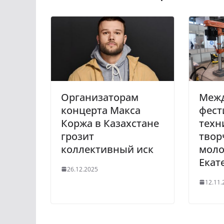
Организаторам
Меж
концерта Макса
фест
Коржа в Казахстане
техн
грозит
твор
коллективный иск
моло
Екат
26.12.2025
12.11.