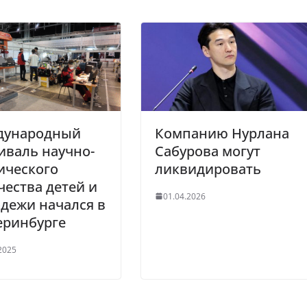
дународный
Компанию Нурлана
иваль научно-
Сабурова могут
ического
ликвидировать
чества детей и
01.04.2026
дежи начался в
еринбурге
2025