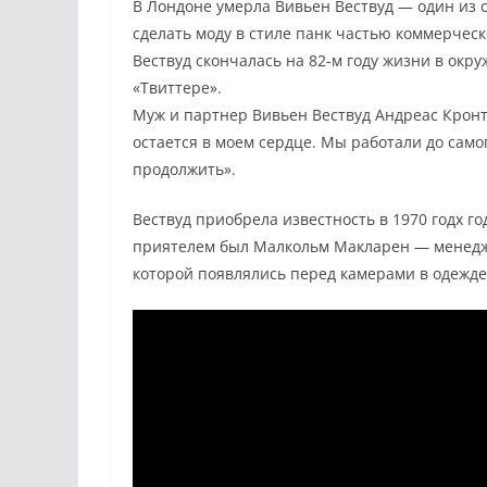
В Лондоне умерла Вивьен Вествуд — один из 
сделать моду в стиле панк частью коммерческ
Вествуд скончалась на 82-м году жизни в окр
«Твиттере».
Муж и партнер Вивьен Вествуд Андреас Кронта
остается в моем сердце. Мы работали до само
продолжить».
Вествуд приобрела известность в 1970 годх го
приятелем был Малкольм Макларен — менеджер
которой появлялись перед камерами в одежде 