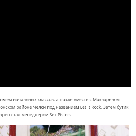
чителем начальных классов, а позже вместе с Маклареном
онском районе Челси под названием Let It Rock. Затем бутик
арен стал менеджером Sex Pistols.