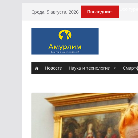
Перейти
История
Последние:
Среда, 5 августа, 2026
Эхо тур
к
погибше
содержимому
Гусейна
Илью Ре
армии
Новые к
и Настю
Новости
Наука и технологии
Смарт