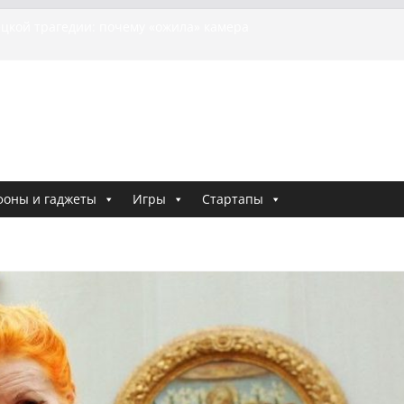
 о том, как «Пухососы» улетели к чужому дяде
ецкой трагедии: почему «ожила» камера
й МотоТани?
 Гасанова заочно приговорили к четырём годам
месло задержали по делу о фейках о российской
риминальные хроники связали Диану Шурыгину
 Холод
фоны и гаджеты
Игры
Стартапы