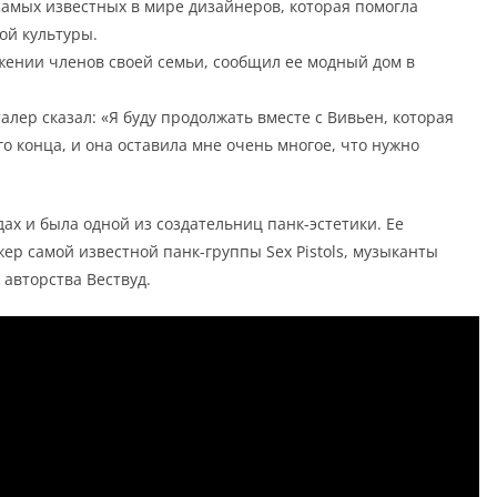
самых известных в мире дизайнеров, которая помогла
ой культуры.
ужении членов своей семьи, сообщил ее модный дом в
лер сказал: «Я буду продолжать вместе с Вивьен, которая
го конца, и она оставила мне очень многое, что нужно
дах и была одной из создательниц панк-эстетики. Ее
 самой известной панк-группы Sex Pistols, музыканты
авторства Вествуд.