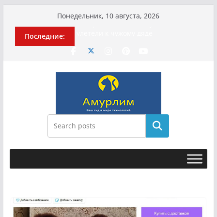
Перейти
Понедельник, 10 августа, 2026
к
История о том, как «Пухососы»
Последние:
содержимому
улетели к чужому дяде
Эхо турецкой трагедии: почему
«ожила» камера погибшей
МотоТани?
Гусейна Гасанова заочно
приговорили к четырём годам
Илью Ремесло задержали по делу о
фейках о российской армии
Новые криминальные хроники
Поиск
связали Диану Шурыгину и Настю
Холод