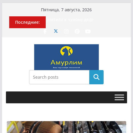
Перейти
Пятница, 7 августа, 2026
к
История о том, как «Пухососы»
Последние:
содержимому
улетели к чужому дяде
Эхо турецкой трагедии: почему
«ожила» камера погибшей
МотоТани?
Гусейна Гасанова заочно
приговорили к четырём годам
Илью Ремесло задержали по делу о
фейках о российской армии
Новые криминальные хроники
Поиск
связали Диану Шурыгину и Настю
Холод