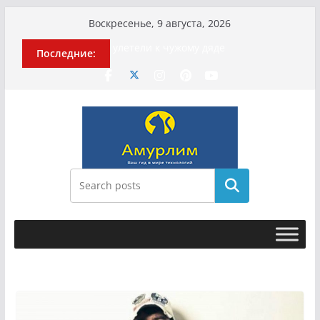
Перейти
Воскресенье, 9 августа, 2026
к
История о том, как «Пухососы»
Последние:
содержимому
улетели к чужому дяде
Эхо турецкой трагедии: почему
«ожила» камера погибшей
МотоТани?
Гусейна Гасанова заочно
приговорили к четырём годам
Илью Ремесло задержали по делу о
фейках о российской армии
Новые криминальные хроники
Поиск
связали Диану Шурыгину и Настю
Холод