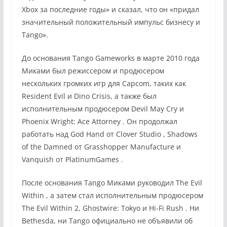
Xbox за последние годы» и сказал, что он «придал
значительный положительный импульс бизнесу и
Tango».
До основания Tango Gameworks в марте 2010 года
Миками был режиссером и продюсером
нескольких громких игр для Capcom, таких как
Resident Evil и Dino Crisis, а также был
исполнительным продюсером Devil May Cry и
Phoenix Wright: Ace Attorney . Он продолжал
работать над God Hand от Clover Studio , Shadows
of the Damned от Grasshopper Manufacture и
Vanquish от PlatinumGames .
После основания Tango Миками руководил The Evil
Within , а затем стал исполнительным продюсером
The Evil Within 2, Ghostwire: Tokyo и Hi-Fi Rush . Ни
Bethesda, ни Tango официально не объявили об