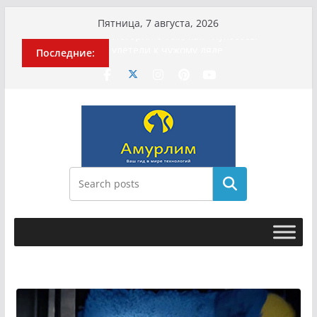
Перейти
Пятница, 7 августа, 2026
к
История о том, как «Пухососы»
Последние:
содержимому
улетели к чужому дяде
Эхо турецкой трагедии: почему
«ожила» камера погибшей
МотоТани?
Гусейна Гасанова заочно
приговорили к четырём годам
Илью Ремесло задержали по делу о
фейках о российской армии
Новые криминальные хроники
Поиск
связали Диану Шурыгину и Настю
Холод