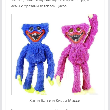
мемы с фразами летсплейщиков.
Хагги Вагги и Кисси Мисси