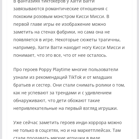
В фантазиях тиктокеров у Хагги Вагги
завязываются романтические отношения с
похожим розовым монстром Кисси Мисси. В
первой главе игры ее изображение можно
заметить на стенах фабрики, но сама она не
появляется в игре. Некоторые сюжеты трагичны,
например, Хагги Вагги находит ногу Кисси Мисси и
понимает, что это все, что от нее осталось.
Про героев Poppy Playtime многие пользователи
узнали из рекомендаций TikTok и от младших
братьев и сестер. Они стали снимать ролики о том,
как не успевают за трендами и с удивлением
обнаруживают, что дети обожают такие
непривлекательные на первый взгляд игрушки.
Уже сейчас заметить героев инди-хоррора можно
не только в соцсетях, но и на маркетплейсах. Там
стали продавать мягкие игрушки в виде