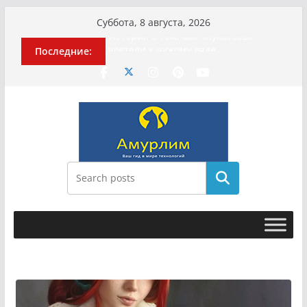
Перейти
Суббота, 8 августа, 2026
к
История о том, как «Пухососы»
Последние:
содержимому
улетели к чужому дяде
Эхо турецкой трагедии: почему
«ожила» камера погибшей
МотоТани?
Гусейна Гасанова заочно
приговорили к четырём годам
Илью Ремесло задержали по делу о
фейках о российской армии
Новые криминальные хроники
Поиск
связали Диану Шурыгину и Настю
Холод