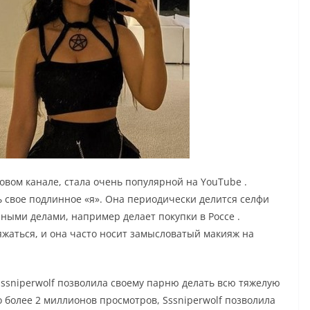
гровом канале, стала очень популярной на YouTube .
ть свое подлинное «я». Она периодически делится селфи
ными делами, например делает покупки в Россе .
яжаться, и она часто носит замысловатый макияж на
Sssniperwolf позволила своему парню делать всю тяжелую
о более 2 миллионов просмотров, Sssniperwolf позволила