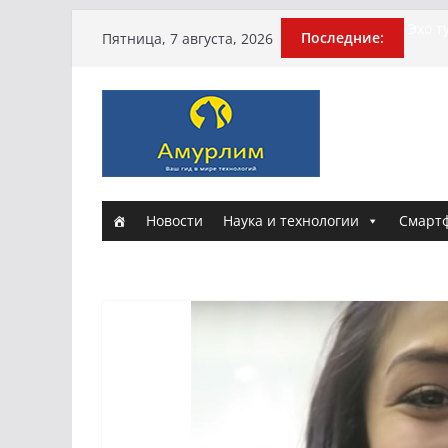
Перейти
Истор
Последние:
Пятница, 7 августа, 2026
Эхо т
к
поги
содержимому
Гусей
Илью 
арми
Новы
и Нас
Новости
Наука и технологии
Смарт