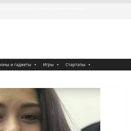
ия о том, как «Пухососы» улетели к чужому дяде
урецкой трагедии: почему «ожила» камера
бшей МотоТани?
на Гасанова заочно приговорили к четырём годам
Ремесло задержали по делу о фейках о российской
и
е криминальные хроники связали Диану Шурыгину
тю Холод
фоны и гаджеты
Игры
Стартапы