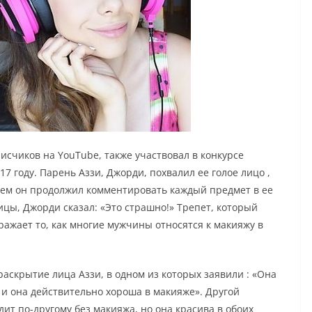
писчиков на YouTube, также участвовал в конкурсе
17 году. Парень Аззи, Джорди, похвалил ее голое лицо ,
атем он продолжил комментировать каждый предмет в ее
цы, Джорди сказал: «Это страшно!» Трепет, который
ажает то, как многие мужчины относятся к макияжу в
аскрытие лица Аззи, в одном из которых заявили : «Она
 и она действительно хороша в макияже». Другой
дит по-другому без макияжа, но она красива в обоих