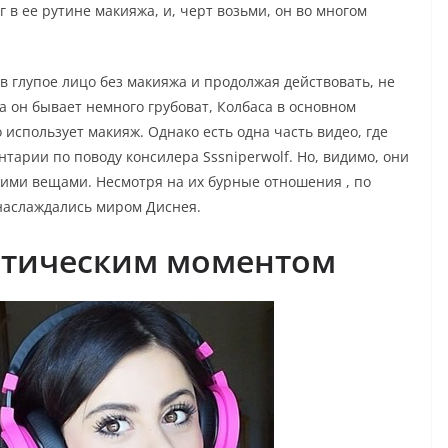
 в ее рутине макияжа, и, черт возьми, он во многом
ав глупое лицо без макияжа и продолжая действовать, не
да он бывает немного грубоват, Колбаса в основном
использует макияж. Однако есть одна часть видео, где
арии по поводу консилера Sssniperwolf. Но, видимо, они
гими вещами. Несмотря на их бурные отношения , по
 наслаждались миром Диснея.
нтическим моментом