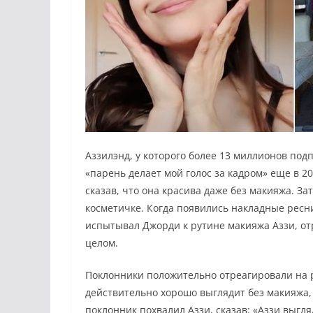
Аззилэнд, у которого более 13 миллионов под
«парень делает мой голос за кадром» еще в 20
сказав, что она красива даже без макияжа. З
косметичке. Когда появились накладные ресни
испытывал Джорди к рутине макияжа Аззи, отр
целом.
Поклонники положительно отреагировали на р
действительно хорошо выглядит без макияжа,
поклонник похвалил Аззи, сказав: «Аззи выгля