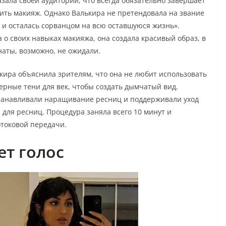
азала своей аудитории, что всегда обязательно завершает
сить макияж. Однако Валькира не претендовала на звание
м и осталась сорванцом на всю оставшуюся жизнь».
а о своих навыках макияжа, она создала красивый образ, в
наты, возможно, не ожидали.
ькира объяснила зрителям, что она не любит использовать
черные тени для век, чтобы создать дымчатый вид.
станавливали наращивание ресниц и поддерживали уход
 для ресниц. Процедура заняла всего 10 минут и
отоковой передачи.
ет голос