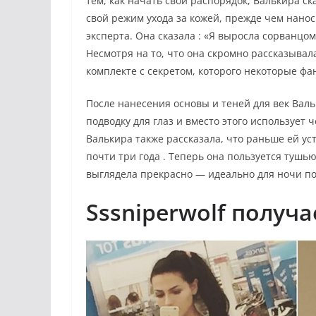
тем, как начать свой распорядок, Валькира ск
свой режим ухода за кожей, прежде чем нано
эксперта. Она сказала : «Я выросла сорванцо
Несмотря на то, что она скромно рассказывал
комплекте с секретом, которого некоторые фа
После нанесения основы и теней для век Вал
подводку для глаз и вместо этого использует 
Валькира также рассказала, что раньше ей у
почти три года . Теперь она пользуется тушью
выглядела прекрасно — идеально для ночи п
Sssniperwolf получа