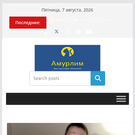
Перейти
Пятница, 7 августа, 2026
к
История о том, как «Пухососы»
Последние:
содержимому
улетели к чужому дяде
Эхо турецкой трагедии: почему
«ожила» камера погибшей
МотоТани?
Гусейна Гасанова заочно
приговорили к четырём годам
Илью Ремесло задержали по делу о
фейках о российской армии
Новые криминальные хроники
Поиск
связали Диану Шурыгину и Настю
Холод