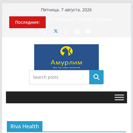
Перейти
Пятница, 7 августа, 2026
к
Эхо турецкой трагедии: почему
Последние:
содержимому
«ожила» камера погибшей
МотоТани?
Гусейна Гасанова заочно
приговорили к четырём годам
Илью Ремесло задержали по делу о
фейках о российской армии
Новые криминальные хроники
связали Диану Шурыгину и Настю
Холод
Поиск
История о том, как «Пухососы»
улетели к чужому дяде
Riva Health