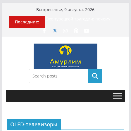
Перейти
Воскресенье, 9 августа, 2026
к
Эхо турецкой трагедии: почему
Последние:
содержимому
«ожила» камера погибшей
МотоТани?
Гусейна Гасанова заочно
приговорили к четырём годам
Илью Ремесло задержали по делу о
фейках о российской армии
Новые криминальные хроники
связали Диану Шурыгину и Настю
Холод
Поиск
История о том, как «Пухососы»
улетели к чужому дяде
OLED-телевизоры