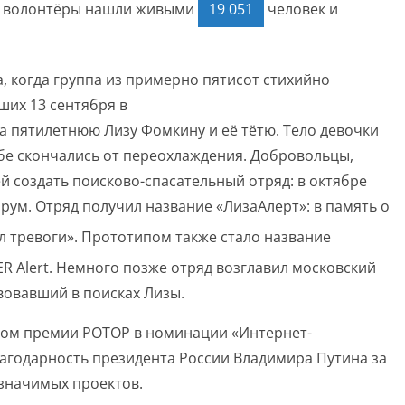
их волонтёры нашли живыми
19 051
человек и
а, когда группа из примерно пятисот стихийно
их 13 сентября в
а пятилетнюю Лизу Фомкину и её тётю
. Тело девочки
обе скончались от переохлаждения
. Добровольцы,
ей создать поисково-спасательный отряд: в октябре
рум. Отряд получил название «ЛизаАлерт»: в память о
л тревоги»
. Прототипом также стало название
Alert. Немного позже отряд возглавил московский
вовавший в поисках Лизы
.
атом премии РОТОР в номинации «Интернет-
благодарность президента России Владимира Путина за
 значимых проектов
.