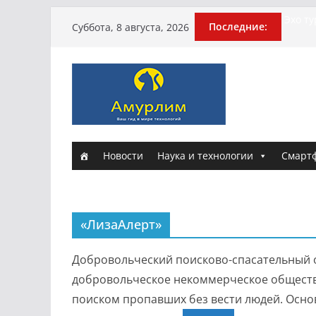
Перейти
Эхо т
Последние:
Суббота, 8 августа, 2026
погиб
к
Гусей
содержимому
Илью 
армии
Новые
и Нас
Истори
Новости
Наука и технологии
Смарт
«ЛизаАлерт»
Добровольческий поисково-спасательный о
добровольческое некоммерческое общест
поиском пропавших без вести людей. Основ