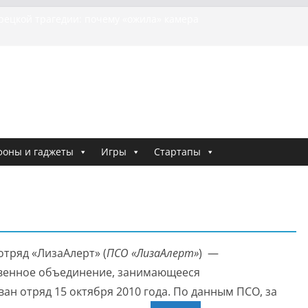
урецкой трагедии: почему «ожила» камера
шей МотоТани?
на Гасанова заочно приговорили к четырём годам
Ремесло задержали по делу о фейках о российской
 криминальные хроники связали Диану Шурыгину
тю Холод
я о том, как «Пухососы» улетели к чужому дяде
фоны и гаджеты
Игры
Стартапы
тряд «ЛизаАлерт» (
ПСО «ЛизаАлерт»
) —
венное объединение, занимающееся
ан отряд 15 октября 2010 года
. По данным ПСО, за