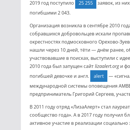
2019 год поступило
25 255
заявок, из н
погибшими 2 043
.
Организация возникла в сентябре 2010 год
собравшихся добровольцев искали пропавш
окрестностях подмосковного Орехово-Зуев
нашли через 10 дней, тёти — днём ранее, 
участвовавшие в поисках, выступили с иде
2010 года был запущен сайт
lizaalert.org
и фо
погибшей девочке и англ.
alert
— «сигна
международной системы оповещения AMBER 
предприниматель Григорий Сергеев, участ
В 2011 году отряд «ЛизаАлерт» стал лауре
сообщество года»
. А в 2017 году получил 
активное участие в реализации социально