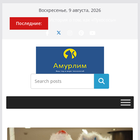
Перейти
Воскресенье, 9 августа, 2026
к
История о том, как «Пухососы»
Последние:
содержимому
улетели к чужому дяде
Эхо турецкой трагедии: почему
«ожила» камера погибшей
МотоТани?
Гусейна Гасанова заочно
приговорили к четырём годам
Илью Ремесло задержали по делу о
фейках о российской армии
Новые криминальные хроники
Поиск
связали Диану Шурыгину и Настю
Холод