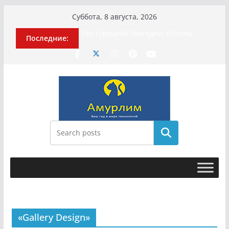
Перейти
Суббота, 8 августа, 2026
к
Эхо турецкой трагедии: почему
Последние:
содержимому
«ожила» камера погибшей
МотоТани?
Гусейна Гасанова заочно
приговорили к четырём годам
Илью Ремесло задержали по делу о
фейках о российской армии
Новые криминальные хроники
связали Диану Шурыгину и Настю
Холод
Поиск
История о том, как «Пухососы»
улетели к чужому дяде
«Gallery Design»