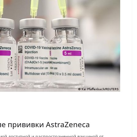
ле прививки AstraZeneca
амой доступной и распространенной вакциной от