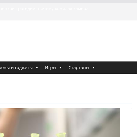
урецкой трагедии: почему «ожила» камера
шей МотоТани?
на Гасанова заочно приговорили к четырём годам
Ремесло задержали по делу о фейках о российской
и
 криминальные хроники связали Диану Шурыгину
тю Холод
я о том, как «Пухососы» улетели к чужому дяде
фоны и гаджеты
Игры
Стартапы