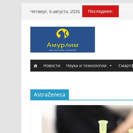
Перейти
Эхо т
Последние:
Четверг, 6 августа, 2026
погиб
к
Гусей
содержимому
Илью 
арми
Новые
и Нас
Истори
Новости
Наука и технологии
Смарт
AstraZeneca