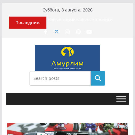
Перейти
Суббота, 8 августа, 2026
Илью Ремесло задержали по делу о
к
фейках о российской армии
Последние:
содержимому
Новые криминальные хроники
связали Диану Шурыгину и Настю
Холод
История о том, как «Пухососы»
улетели к чужому дяде
Эхо турецкой трагедии: почему
«ожила» камера погибшей
МотоТани?
Гусейна Гасанова заочно
Поиск
приговорили к четырём годам