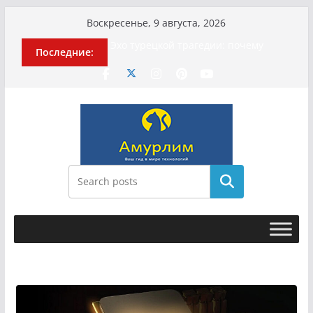
Перейти
Воскресенье, 9 августа, 2026
к
История о том, как «Пухососы»
Последние:
улетели к чужому дяде
содержимому
Эхо турецкой трагедии: почему
«ожила» камера погибшей
МотоТани?
Гусейна Гасанова заочно
приговорили к четырём годам
Илью Ремесло задержали по делу о
фейках о российской армии
Новые криминальные хроники
связали Диану Шурыгину и Настю
Поиск
Холод