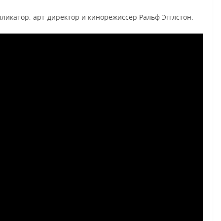
пликатор, арт-директор и кинорежиссер Ральф Эгглстон.