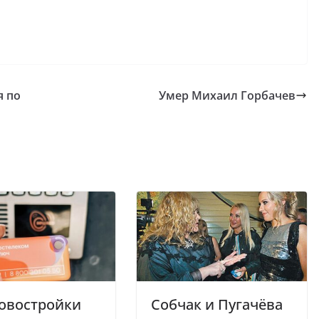
я по
Умер Михаил Горбачев
овостройки
Собчак и Пугачёва