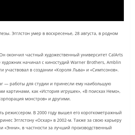
зы. Эгглстон умер в воскресенье, 28 августа, в родном
. Он окончил частный художественный университет CalArts
 художник начинал с киностудий Warner Brothers, Amblin
пути участвовал в создании «Короля Льва» и «Симпсонов».
ixar — работы для студии и принесли ему наибольшую
ми картинами, как «История игрушек», «В поисках Немо»,
«Корпорация монстров» и другими.
тать режиссером. В 2000 году вышел его короткометражный
инес Эгглстону «Оскар» в 2002-м. Также за свою карьеру
ии «Энни», в частности за лучший производственный