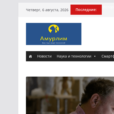
Перейти
Истори
Последние:
Четверг, 6 августа, 2026
Эхо т
к
погиб
содержимому
Гусей
Илью 
арми
Новые
и Нас
Новости
Наука и технологии
Смарт