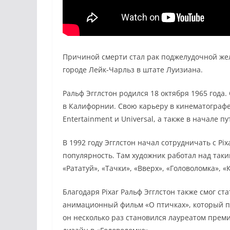
Причиной смерти стал рак поджелудочной желе
городе Лейк-Чарльз в штате Луизиана.
Ральф Эгглстон родился 18 октября 1965 года
в Калифорнии. Свою карьеру в кинематографе
Entertainment и Universal, а также в начале 
В 1992 году Эгглстон начал сотрудничать с P
популярность. Там художник работал над таки
«Рататуй», «Тачки», «Вверх», «Головоломка», 
Благодаря Pixar Ральф Эгглстон также смог с
анимационный фильм «О птичках», который пр
он несколько раз становился лауреатом прем