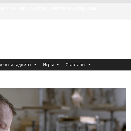
я о том, как «Пухососы» улетели к чужому дяде
урецкой трагедии: почему «ожила» камера
шей МотоТани?
на Гасанова заочно приговорили к четырём годам
Ремесло задержали по делу о фейках о российской
и
 криминальные хроники связали Диану Шурыгину
тю Холод
фоны и гаджеты
Игры
Стартапы