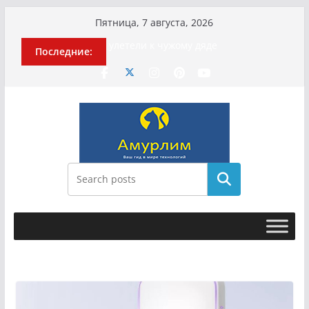
Перейти
Пятница, 7 августа, 2026
к
История о том, как «Пухососы»
Последние:
содержимому
улетели к чужому дяде
Эхо турецкой трагедии: почему
«ожила» камера погибшей
МотоТани?
Гусейна Гасанова заочно
приговорили к четырём годам
Илью Ремесло задержали по делу о
фейках о российской армии
Новые криминальные хроники
Поиск
связали Диану Шурыгину и Настю
Холод