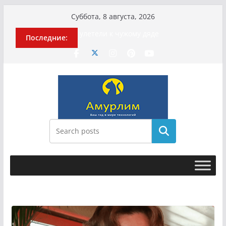
Перейти
Суббота, 8 августа, 2026
к
История о том, как «Пухососы»
Последние:
содержимому
улетели к чужому дяде
Эхо турецкой трагедии: почему
«ожила» камера погибшей
МотоТани?
Гусейна Гасанова заочно
приговорили к четырём годам
Илью Ремесло задержали по делу о
фейках о российской армии
Новые криминальные хроники
Поиск
связали Диану Шурыгину и Настю
Холод