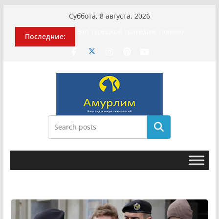
Перейти
Суббота, 8 августа, 2026
к
История о том, как «Пухососы»
Последние:
содержимому
улетели к чужому дяде
Эхо турецкой трагедии: почему
«ожила» камера погибшей
МотоТани?
Гусейна Гасанова заочно
приговорили к четырём годам
Илью Ремесло задержали по делу о
фейках о российской армии
Новые криминальные хроники
связали Диану Шурыгину и Настю
Поиск
Холод