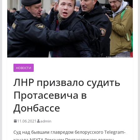
НОВОСТИ
ЛНР призвало судить
Протасевича в
Донбассе
11.06.2021
admin
Суд над бывшим главредом белорусского Telegram-
канала NEXTA Романом Протасевичем должен