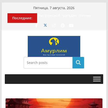
Перейти
Пятница, 7 августа, 2026
к
История о том, как «Пухососы»
Последние:
улетели к чужому дяде
содержимому
Эхо турецкой трагедии: почему
«ожила» камера погибшей
МотоТани?
Гусейна Гасанова заочно
приговорили к четырём годам
Илью Ремесло задержали по делу о
фейках о российской армии
Новые криминальные хроники
связали Диану Шурыгину и Настю
Поиск
Холод