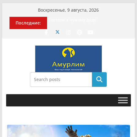
Перейти
Воскресенье, 9 августа, 2026
к
История о том, как «Пухососы»
Последние:
содержимому
улетели к чужому дяде
Эхо турецкой трагедии: почему
«ожила» камера погибшей
МотоТани?
Гусейна Гасанова заочно
приговорили к четырём годам
Илью Ремесло задержали по делу о
фейках о российской армии
Новые криминальные хроники
Поиск
связали Диану Шурыгину и Настю
Холод