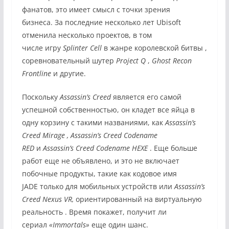
фанатов, это имеет смысл с точки зрения
бизнеса. За последние несколько лет Ubisoft
отменила несколько проектов, в том
числе
игру
Splinter Cell
в жанре королевской битвы
,
соревновательный шутер
Project Q
,
Ghost Recon
Frontline
и другие.
Поскольку
Assassin’s Creed
является его самой
успешной собственностью, он кладет все яйца в
одну корзину с такими названиями, как
Assassin’s
Creed Mirage
,
Assassin’s Creed Codename
RED
и
Assassin’s Creed Codename HEXE
. Еще
больше
работ
еще не объявлено, и это не включает
побочные продукты, такие как
кодовое имя
JADE
только для мобильных устройств или
Assassin’s
Creed Nexus VR,
ориентированный на виртуальную
реальность . Время покажет, получит ли
сериал
«Immortals»
еще один шанс.