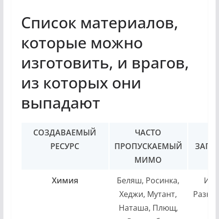
Список материалов,
которые можно
изготовить, и врагов,
из которых они
выпадают
СОЗДАВАЕМЫЙ
ЧАСТО
Р
РЕСУРС
ПРОПУСКАЕМЫЙ
ЗАГЛ
МИМО
Химия
Беляш, Росинка,
Инж
Хеджи, Мутант,
Разно
Наташа, Плющ,
С