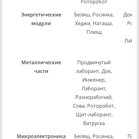
Роторобот
Энергетические
Беляш, Росинка,
Док, 
модули
Хеджи, Наташа,
Рото
Плющ
Те
Лабо
Щ
Металлические
Продвинутый
П
части
лаборант, Док,
Инженер,
Лаборант,
Разнорабочий,
Сова, Роторобот,
Щит-лаборант,
Ватруска
Микроэлектроника
Беляш, Росинка,
Пер