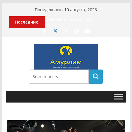
Перейти
Понедельник, 10 августа, 2026
к
История о том, как «Пухососы»
Последние:
содержимому
улетели к чужому дяде
Эхо турецкой трагедии: почему
«ожила» камера погибшей
МотоТани?
Гусейна Гасанова заочно
приговорили к четырём годам
Илью Ремесло задержали по делу о
фейках о российской армии
Новые криминальные хроники
Поиск
связали Диану Шурыгину и Настю
Холод