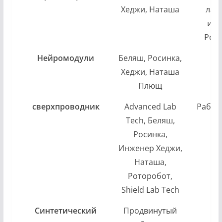
Хеджи, Наташа
лаб
инж
Рот
Нейромодули
Беляш, Росинка,
Хеджи, Наташа
Плющ
сверхпроводник
Advanced Lab
Рабоч
Tech, Беляш,
Росинка,
Инженер Хеджи,
Наташа,
Роторобот,
Shield Lab Tech
Синтетический
Продвинутый