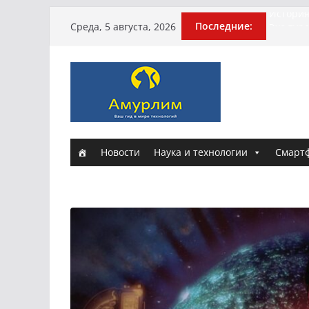
Перейти
История
Последние:
Среда, 5 августа, 2026
Эхо тур
к
погибше
содержимому
Гусейна
Илью Ре
армии
Новые к
и Настю
Новости
Наука и технологии
Смарт