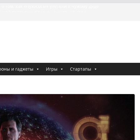
 о том, как «Пухососы» улетели к чужому дяде
ецкой трагедии: почему «ожила» камера
й МотоТани?
 Гасанова заочно приговорили к четырём годам
месло задержали по делу о фейках о российской
риминальные хроники связали Диану Шурыгину
 Холод
фоны и гаджеты
Игры
Стартапы