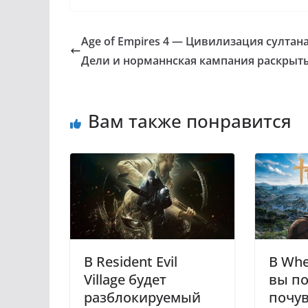
Age of Empires 4 — Цивилизация султан
Дели и норманнская кампания раскрыт
Вам также понравится
В Resident Evil
В Whe
Village будет
вы п
разблокируемый
почув