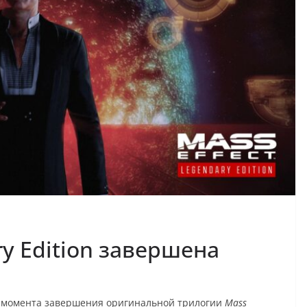
ry Edition завершена
 с момента завершения оригинальной трилогии
Mass