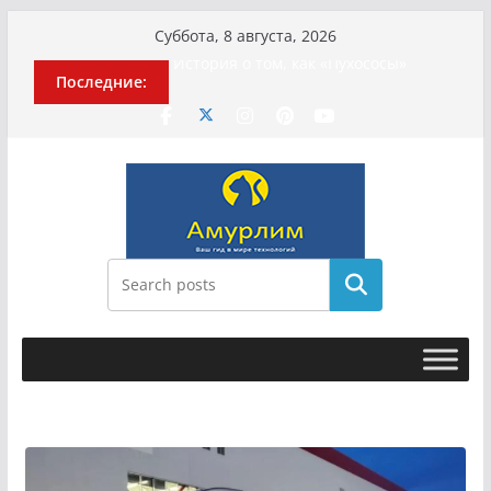
Перейти
Суббота, 8 августа, 2026
к
История о том, как «Пухососы»
Последние:
содержимому
улетели к чужому дяде
Эхо турецкой трагедии: почему
«ожила» камера погибшей
МотоТани?
Гусейна Гасанова заочно
приговорили к четырём годам
Илью Ремесло задержали по делу о
фейках о российской армии
Новые криминальные хроники
Поиск
связали Диану Шурыгину и Настю
Холод