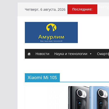
Перейти
Эхо т
Последние:
Четверг, 6 августа, 2026
погиб
к
Гусей
содержимому
Илью 
арми
Новые
и Нас
Истори
Новости
Наука и технологии
Смарт
Xiaomi Mi 10S