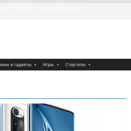
урецкой трагедии: почему «ожила» камера
шей МотоТани?
на Гасанова заочно приговорили к четырём годам
Ремесло задержали по делу о фейках о российской
и
 криминальные хроники связали Диану Шурыгину
тю Холод
я о том, как «Пухососы» улетели к чужому дяде
фоны и гаджеты
Игры
Стартапы