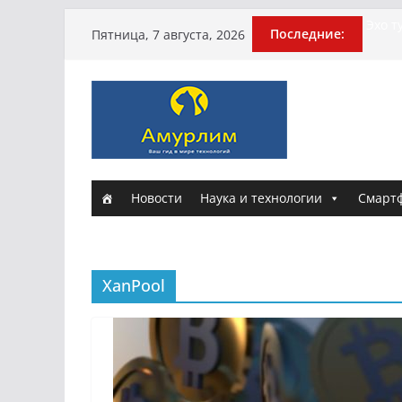
Перейти
Эхо т
Последние:
Пятница, 7 августа, 2026
поги
к
Гусей
содержимому
Илью 
арми
Новы
и Нас
Истор
Новости
Наука и технологии
Смарт
XanPool