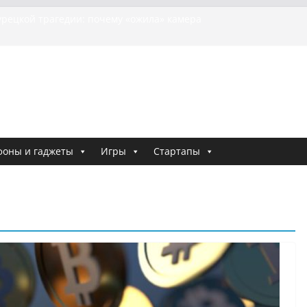
урецкой трагедии: почему «ожила» камера
бшей МотоТани?
на Гасанова заочно приговорили к четырём годам
Ремесло задержали по делу о фейках о российской
и
е криминальные хроники связали Диану Шурыгину
тю Холод
ия о том, как «Пухососы» улетели к чужому дяде
фоны и гаджеты
Игры
Стартапы