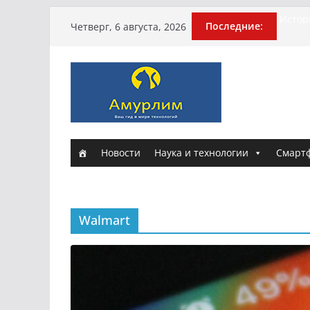
Перейти
Истори
Последние:
Четверг, 6 августа, 2026
Эхо т
к
погиб
содержимому
Гусей
Илью 
арми
Новые
и Нас
Новости
Наука и технологии
Смарт
Walmart