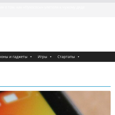
я о том, как «Пухососы» улетели к чужому дяде
урецкой трагедии: почему «ожила» камера
шей МотоТани?
на Гасанова заочно приговорили к четырём годам
Ремесло задержали по делу о фейках о российской
и
 криминальные хроники связали Диану Шурыгину
тю Холод
фоны и гаджеты
Игры
Стартапы