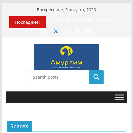
Перейти
Воскресенье, 9 августа, 2026
к
Эхо турецкой трагедии: почему
Последние:
содержимому
«ожила» камера погибшей
МотоТани?
Гусейна Гасанова заочно
приговорили к четырём годам
Илью Ремесло задержали по делу о
фейках о российской армии
Новые криминальные хроники
связали Диану Шурыгину и Настю
Холод
Поиск
История о том, как «Пухососы»
улетели к чужому дяде
SpaceX