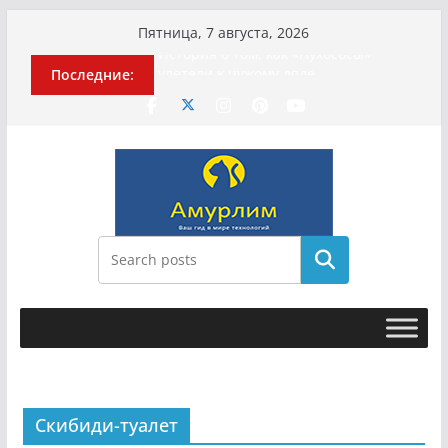
Перейти
Пятница, 7 августа, 2026
к
История о том, как «Пухососы»
Последние:
содержимому
улетели к чужому дяде
Эхо турецкой трагедии: почему
«ожила» камера погибшей
МотоТани?
Гусейна Гасанова заочно
приговорили к четырём годам
Илью Ремесло задержали по делу о
фейках о российской армии
Новые криминальные хроники
Поиск
связали Диану Шурыгину и Настю
Холод
Скибиди-туалет